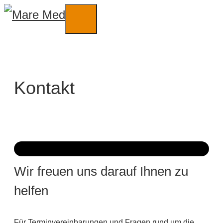
Zum
Inhalt
Menü
springen
Kontakt
Wir freuen uns darauf Ihnen zu
helfen
Für Terminvereinbarungen und Fragen rund um die